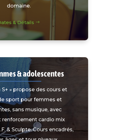
domaine.
ates & Détails
emmes & adolescentes
 S+ » propose des cours et
de sport pour femmes et
tes, sans musique, avec
: renforcement cardio mix
A.F. & Sculpte. Cours encadrés,
s âges et tous niveaux.