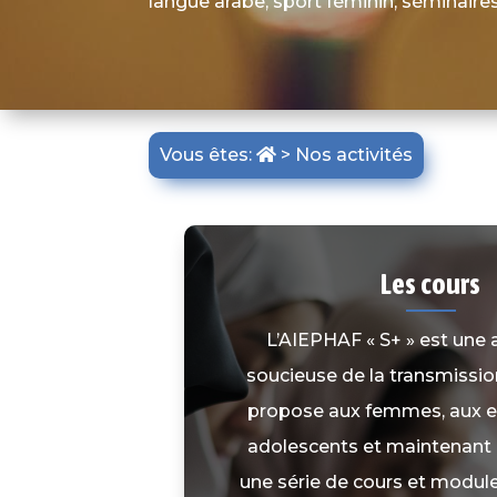
langue arabe, sport féminin, séminaire
Vous êtes:
>
Nos activités
Les cours
L’AIEPHAF « S+ » est une 
soucieuse de la transmissio
propose aux femmes, aux e
adolescents et maintenan
une série de cours et module