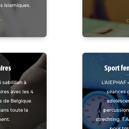
s islamiques.
D
ires
Sport f
 sabilillah à
L’AIEPHAF «
ires avec les 4
séances 
 de Belgique.
adolescen
dans toute la
percussion
ent.
strechting, T.
pour tou