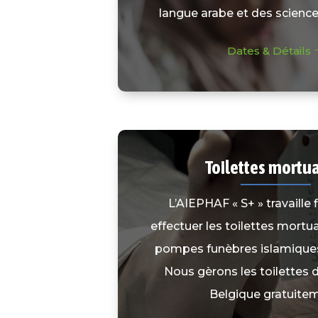
langue arabe et des science
Dates & Détails
Toilettes mortua
L’AIEPHAF « S+ » travaille fi
effectuer les toilettes mortua
pompes funèbres islamiques
Nous gèrons les toilettes 
Belgique gratuitem